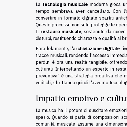
La
tecnologia musicale
moderna gioca un 
tempo sembrava aver cancellato. Con l
convertire in formato digitale spartiti antic
Questo processo non solo protegge le opere 
Il
restauro musicale
, sostenuto da nuove t
disturbi, restituendo chiarezza e qualità ai bra
Parallelamente, l'
archiviazione digitale
riv
tracce musicali, rendendo l'accesso immediat
perduti è ora una realtà tangibile, offrend
culturali. Interpellando un esperto in res
preventiva" è una strategia proattiva che m
verifichi, sfruttando quindi l'avvento tecnolo
Impatto emotivo e cultu
La musica ha il potere di suscitare emozion
spazio. Quando si parla di composizioni s
comunità musicale assume una dimensione 