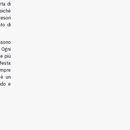
ta di
oiché
tesori
to di
ssono
 Ogni
e più
festa
empre
 è un
ido e