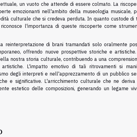
lettuale, un vuoto che attende di essere colmato. La riscoper
erte emozionanti nell'ambito della museologia musicale, p
redità culturale che si credeva perduta. In quanto custode di 
li riconosce l'importanza di queste riscoperte come strumen
 la reinterpretazione di brani tramandati solo oralmente po
mporaneo, offrendo nuove prospettive storiche e artistiche.
ella nostra storia culturale, contribuendo a una comprension
 artistiche. L'impatto emotivo di tali ritrovamenti si mani
iasmo degli interpreti e nell'apprezzamento di un pubblico s
che e significative. L'arricchimento culturale che ne deriva
ente estetico delle composizioni, generando un legame viv
o