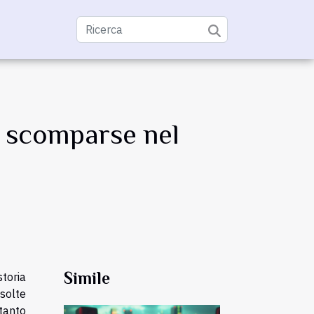
i scomparse nel
Simile
oria
ssolte
tanto