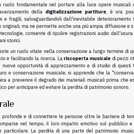
ruolo fondamentale nel portare alla luce opere musicali c
'avanzamento della
digitalizzazione partiture
, è ora poss
hi e fragili, salvaguardandoli dall'inevitabile deterioramento f
originali, ma ne permette anche una più ampia diffusione e st
ecnologie, consente di ripulire registrazioni audio dall'usura
ni storici.
este un ruolo vitale nella conservazione a lungo termine di 
o e facilitando la ricerca. La
riscoperta musicale
di pezzi ri
o nuove opportunità di apprezzamento e di studio di questi t
tauro e conservazione musicale, si apprende che la "conserva
ira a prevenire il degrado dei materiali musicali prima che e
gico per anticipare ed evitare la perdita di patrimonio sonoro.
rale
i profonde e di connettere le persone oltre le barriere di te
comparse nel tempo, il loro impatto emotivo sul pubblico e 
particolare. La perdita di una parte del patrimonio music