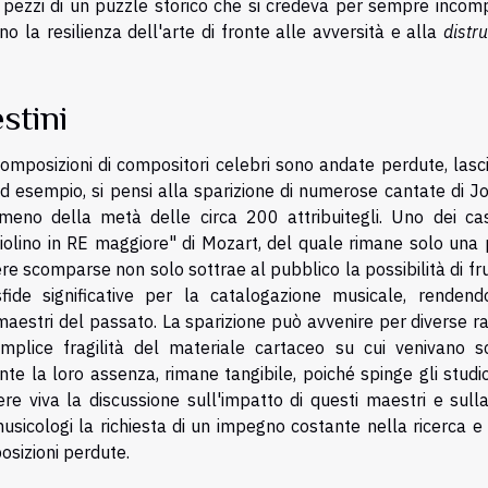
 pezzi di un puzzle storico che si credeva per sempre incomp
o la resilienza dell'arte di fronte alle avversità e alla
distr
stini
 composizioni di compositori celebri sono andate perdute, las
 Ad esempio, si pensi alla sparizione di numerose cantate di 
meno della metà delle circa 200 attribuitegli. Uno dei cas
iolino in RE maggiore" di Mozart, del quale rimane solo una 
re scomparse non solo sottrae al pubblico la possibilità di fru
ide significative per la catalogazione musicale, rendend
 maestri del passato. La sparizione può avvenire per diverse ra
emplice fragilità del materiale cartaceo su cui venivano scr
te la loro assenza, rimane tangibile, poiché spinge gli studio
e viva la discussione sull'impatto di questi maestri e sulla
musicologi la richiesta di un impegno costante nella ricerca e
osizioni perdute.