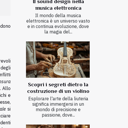
Il sound design nella
musica elettronica
Il mondo della musica
elettronica è un universo vasto
endono
e in continua evoluzione, dove
la magia del...
evoli
degli
flitti
nsura
Scopri i segreti dietro la
 Allo
costruzione di un violino
ichi e
Esplorare l'arte della liuteria
resse,
significa immergersi in un
ale
si
mondo di precisione e
passione, dove...
cciare
ndenti