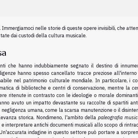
 Immergiamoci nelle storie di queste opere invisibili, che att
etate dai custodi della cultura musicale.
sa
enti che hanno indubbiamente segnato il destino di innumer
gligenze hanno spesso cancellato tracce preziose all'interno 
abile nel patrimonio culturale mondiale. In particolare, i con
matica di biblioteche e centri di conservazione, mentre la
ce
e ritenute in contrasto con le ideologie o morale dominanti.
hanno avuto un impatto devastante su raccolte di spartiti ant
ce negligenza umana, come la scarsa manutenzione o il disinte
rilevanza storica. Nondimeno, l'ambito della
paleografia music
e interpretare antichi documenti musicali allo scopo di rintra
. Un'accurata indagine in questo settore può portare a sorpre