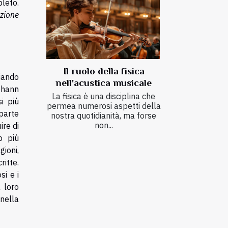
leto.
uzione
Il ruolo della fisica
ciando
nell'acustica musicale
Johann
La fisica è una disciplina che
i più
permea numerosi aspetti della
parte
nostra quotidianità, ma forse
non...
ire di
o più
gioni,
itte.
si e i
 loro
 nella