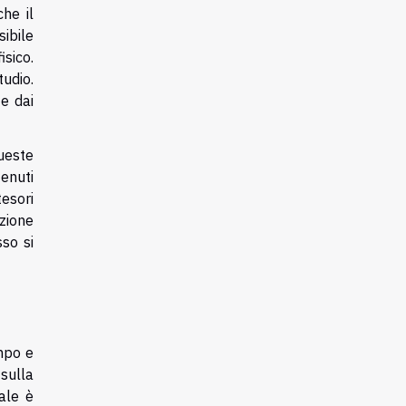
he il
ibile
isico.
udio.
 e dai
queste
tenuti
esori
zione
sso si
mpo e
sulla
ale è