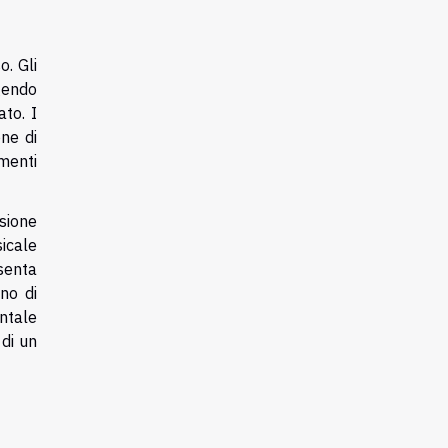
. Gli
lgendo
ato. I
one di
umenti
sione
sicale
senta
ano di
ntale
 di un