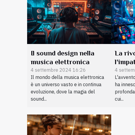
Il sound design nella
La riv
musica elettronica
l'impa
produ
4 settembre 2024 16:26
4 settem
Il mondo della musica elettronica
L'avvento
è un universo vasto e in continua
ha innes
evoluzione, dove la magia del
profonda 
sound...
cui...