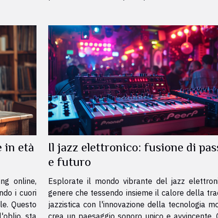
 in età
Il jazz elettronico: fusione di pa
e futuro
ing online,
Esplorate il mondo vibrante del jazz elettron
ndo i cuori
genere che tessendo insieme il calore della tra
ile. Questo
jazzistica con l'innovazione della tecnologia m
'oblio, sta
crea un paesaggio sonoro unico e avvincente.