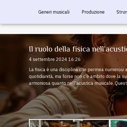
Generi musicali
Produzione
Stru
Il ruolo della fisica nell'acus
4 settembre 2024 16:26
La fisica è una disciplina che permea numerosi a
quotidianità, ma forse non c'è ambito dove la s
armoniosa quanto nell'acustica musicale. Questo
fondamentale per comprendere come i suoni ve
percepiti. L'interesse per il suono e la musica ci
fisiche che ne regolano ogni vibrazione, permett
e tecniche per l'ottimizzazione dell'esperienza
come la fisica si integrerà nella tessitura della 
spiegazioni e strumenti per migliorare la qualità