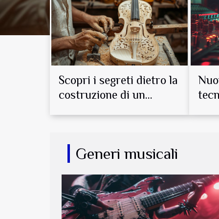
La fisica come fondamento dell'acustica La fisic
fondamentale per comprendere e analizzare i fe
Scopri i segreti dietro la
Nuov
costruzione di un
tecn
violino
app
Generi musicali