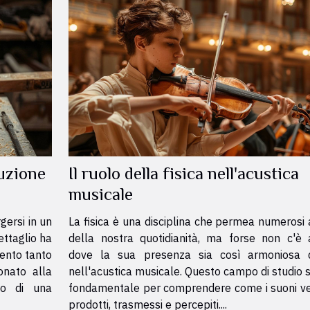
ruzione
Il ruolo della fisica nell'acustica
musicale
gersi in un
La fisica è una disciplina che permea numerosi 
ettaglio ha
della nostra quotidianità, ma forse non c'è
mento tanto
dove la sua presenza sia così armoniosa 
onato alla
nell'acustica musicale. Questo campo di studio si
to di una
fondamentale per comprendere come i suoni v
prodotti, trasmessi e percepiti....