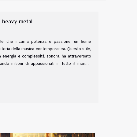
rduta: composizioni scomparse nel
cale, alcune melodie si sono dissolte come nebbia
n mistero insondabile. La musica perduta, nelle sue
Next
e e geni che il tempo ha inghiottito. Questo testo
uei pentagrammi silenziosi, alla scoperta delle
ro assenza, continuano a esercitare un fascino
ivo. Immergiamoci nelle storie di queste opere
ere ritrovate o, forse, reinterpretate dai custodi...