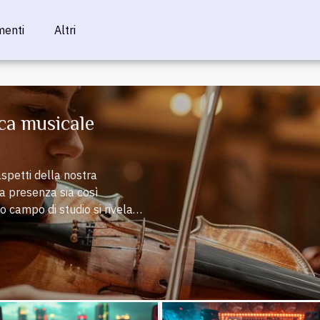
menti
Altri
tica musicale
spetti della nostra
ua presenza sia così
 campo di studio si rivela
ngono prodotti, trasmessi e
 spinge a indagare le leggi
endoci di affinare strumenti
 sonora. Scopriamo insieme
musica, offrendoci
 del suono che ci circonda.