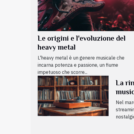
Le origini e l'evoluzione del
heavy metal
L'heavy metal è un genere musicale che
incarna potenza e passione, un fiume
impetuoso che scorre...
La rin
music
digita
Nel mare 
streamin
nostalgic