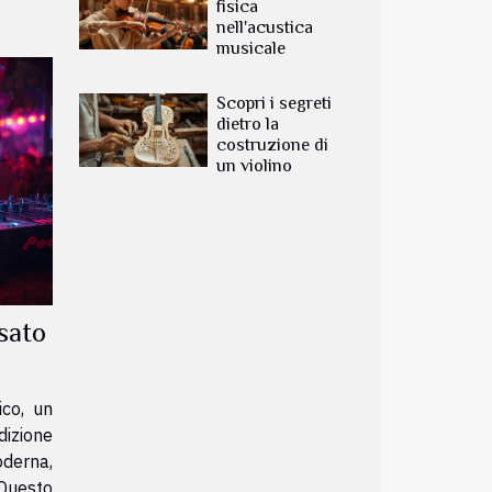
fisica
nell'acustica
musicale
Scopri i segreti
dietro la
costruzione di
un violino
ssato
ico, un
dizione
oderna,
 Questo