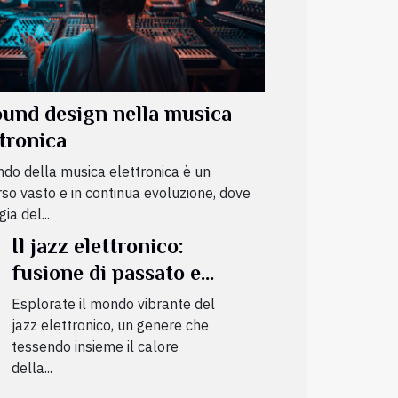
sound design nella musica
ttronica
ndo della musica elettronica è un
rso vasto e in continua evoluzione, dove
ia del...
Il jazz elettronico:
fusione di passato e
futuro
Esplorate il mondo vibrante del
jazz elettronico, un genere che
tessendo insieme il calore
della...