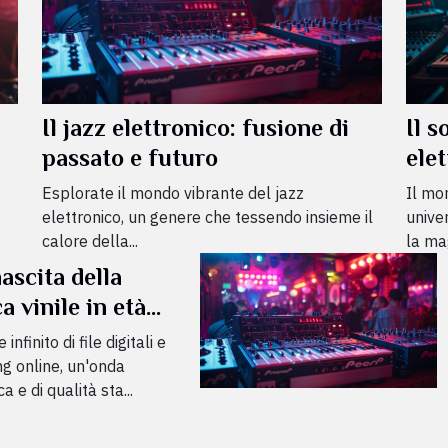
Il jazz elettronico: fusione di
Il 
passato e futuro
ele
Esplorate il mondo vibrante del jazz
Il mo
elettronico, un genere che tessendo insieme il
unive
calore della...
la mag
ascita della
a vinile in età
le
infinito di file digitali e
g online, un'onda
a e di qualità sta...