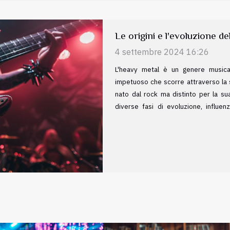
Il mistero della musica pe
tempo
4 settembre 2024 16:26
Nel vasto panorama della storia musi
al sole, lasciando soltanto l'eco di u
note svanite, cela racconti di epoch
invita a un viaggio nell'ombra di q
composizioni che, nonostante la lo
immutato sull'immaginario collett
invisibili, che attendono ancora di ess