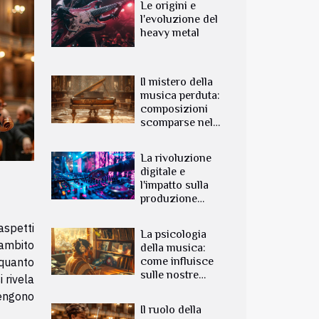
Le origini e
l'evoluzione del
heavy metal
Il mistero della
musica perduta:
composizioni
scomparse nel
tempo
La rivoluzione
digitale e
l'impatto sulla
produzione
musicale
aspetti
La psicologia
 ambito
della musica:
quanto
come influisce
sulle nostre
 rivela
emozioni
engono
Il ruolo della