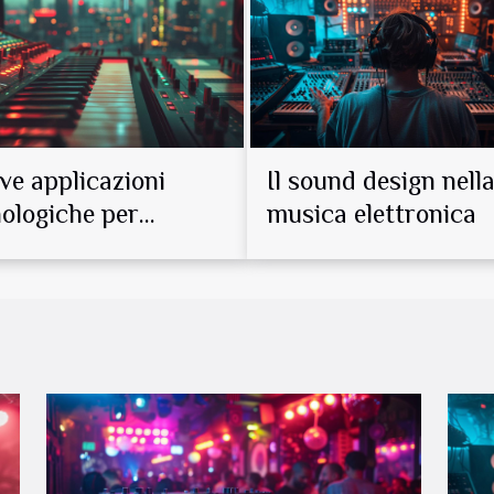
a rappresenta la disciplina
nomeni alla base...
e applicazioni
Il sound design nell
ologiche per
musica elettronica
rendere la musica